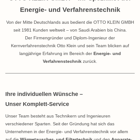
Energie- und Verfahrenstechnik
Kontakt & Anfahrt
Von der Mitte Deutschlands aus bedient die OTTO KLEIN GMBH
Referenzen
seit 1981 Kunden weltweit – von Saudi Arabien bis China.
Der Firmengründer und Diplom-Ingenieur der
Kernverfahrenstechnik Otto Klein und sein Team blicken auf
langjährige Erfahrung im Bereich der
Energie- und
Verfahrenstechnik
zurück.
Ihre individuellen Wünsche –
Unser Komplett-Service
Unser Team besteht aus Technikern und Ingenieuren
verschiedener Sparten. Seit der Gründung hat sich das
Unternehmen in der Energie- und Verfahrenstechnik vor allem
auf die
Wärmetauscher- und Filtertechnik
und den
Apparate-